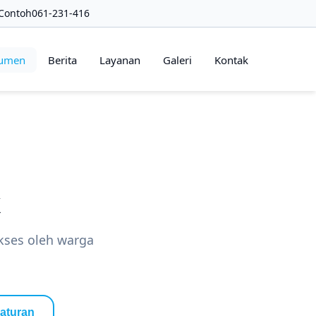
Contoh
061-231-416
umen
Berita
Layanan
Galeri
Kontak
k
kses oleh warga
aturan