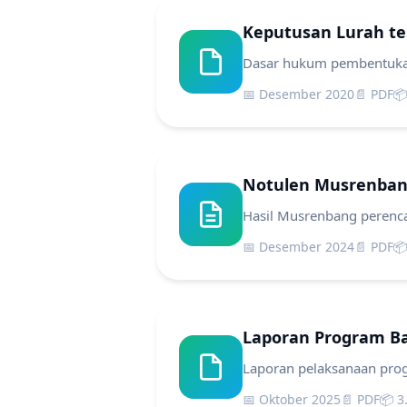
Keputusan Lurah t
Dasar hukum pembentukan
📅 Desember 2020
📄 PDF
📦
Notulen Musrenban
Hasil Musrenbang peren
📅 Desember 2024
📄 PDF
📦
Laporan Program B
Laporan pelaksanaan pro
📅 Oktober 2025
📄 PDF
📦 3