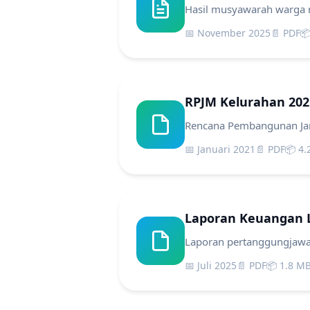
Hasil musyawarah warga
📅 November 2025
📄 PDF

RPJM Kelurahan 202
Rencana Pembangunan Ja
📅 Januari 2021
📄 PDF
📦 4
Laporan Keuangan L
Laporan pertanggungjawa
📅 Juli 2025
📄 PDF
📦 1.8 M