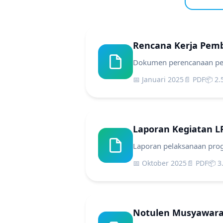
Rencana Kerja Pem
Dokumen perencanaan pem
📅 Januari 2025
📄 PDF
📦 2
Laporan Kegiatan LP
Laporan pelaksanaan prog
📅 Oktober 2025
📄 PDF
📦 3
Notulen Musyawara